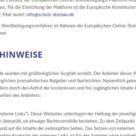
die Existenz der Europäischen Online-Streitbeilegungs-Plattform hinz
s. Für die Einrichtung der Plattform ist die Europäische Kommission
E-Mail lautet:
info@scholz-alzenau.de
am Streitbeilegungsverfahren im Rahmen der Europäischen Online-Strei
mer.
 HINWEISE
te wurden mit größtmöglicher Sorgfalt erstellt. Der Anbieter dieser
gänglichen journalistischen Ratgeber und Nachrichten. Namentlich ge
lein durch den Aufruf der kostenlosen und frei zugänglichen Inhalt
willen des Anbieters.
terne Links“). Diese Websites unterliegen der Haftung der jeweilige
n überprüft, ob etwaige Rechtsverstöße bestehen. Zu dem Zeitpunkt 
 und auf die Inhalte der verknüpften Seiten. Das Setzen von externen 
ändige Kontrolle der externen Links ist für den Anbieter ohne konkr