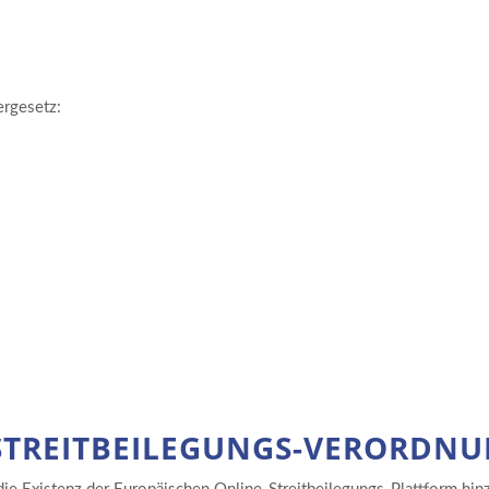
rgesetz:
STREITBEILEGUNGS-VERORDNU