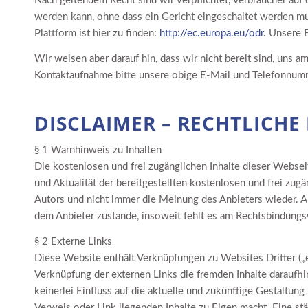
Nach geltendem Recht sind wir verpflichtet, Verbraucher auf 
werden kann, ohne dass ein Gericht eingeschaltet werden mus
Plattform ist hier zu finden:
http://ec.europa.eu/odr
. Unsere 
Wir weisen aber darauf hin, dass wir nicht bereit sind, uns 
Kontaktaufnahme bitte unsere obige E-Mail und Telefonnum
DISCLAIMER – RECHTLICHE
§ 1 Warnhinweis zu Inhalten
Die kostenlosen und frei zugänglichen Inhalte dieser Websei
und Aktualität der bereitgestellten kostenlosen und frei zu
Autors und nicht immer die Meinung des Anbieters wieder. Al
dem Anbieter zustande, insoweit fehlt es am Rechtsbindungs
§ 2 Externe Links
Diese Website enthält Verknüpfungen zu Websites Dritter („ex
Verknüpfung der externen Links die fremden Inhalte daraufhi
keinerlei Einfluss auf die aktuelle und zukünftige Gestaltung
Verweis oder Link liegenden Inhalte zu Eigen macht. Eine st